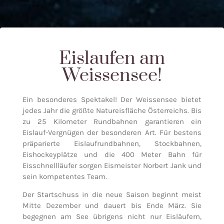
Eislaufen am
Weissensee!
Ein besonderes Spektakel! Der Weissensee bietet
jedes Jahr die größte Natureisfläche Österreichs. Bis
zu 25 Kilometer Rundbahnen garantieren ein
Eislauf-Vergnügen der besonderen Art. Für bestens
präparierte Eislaufrundbahnen, Stockbahnen,
Eishockeyplätze und die 400 Meter Bahn für
Eisschnellläufer sorgen Eismeister Norbert Jank und
sein kompetentes Team.
Der Startschuss in die neue Saison beginnt meist
Mitte Dezember und dauert bis Ende März. Sie
begegnen am See übrigens nicht nur Eisläufern,