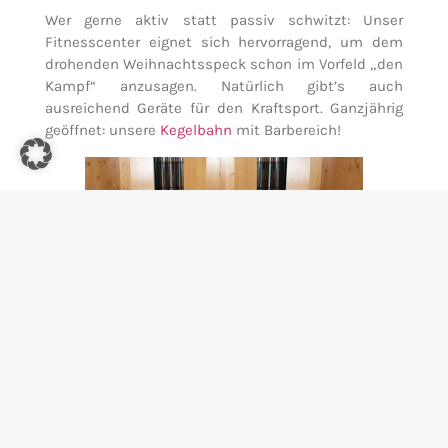
Wer gerne aktiv statt passiv schwitzt: Unser
Fitnesscenter eignet sich hervorragend, um dem
drohenden Weihnachtsspeck schon im Vorfeld „den
Kampf“ anzusagen. Natürlich gibt’s auch
ausreichend Geräte für den Kraftsport. Ganzjährig
geöffnet: unsere
Kegelbahn
mit Barbereich!
Geschenkideen für die Liebsten sammeln
Die Zeit bis Weihnachten vergeht meist wie im Flug.
Da kann man nicht früh genug damit anfangen, sich
Gedanken über Geschenkideen für die Liebsten zu
machen. Wer gerne Selbstgemachtes verschenkt,