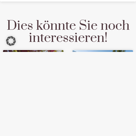
Dies könnte Sie noch
interessieren!
Muttertagsfeier
Ein Aufenthalt
im Sunshine, in
voller Bergtouren
Berg im Drautal!
beim Wandern
Jetzt reservieren!
am Weissensee
April 25, 2022
April 23, 2021